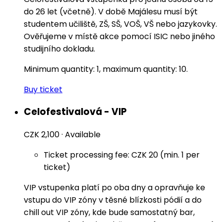
do 26 let (včetně). V době Majálesu musí být
studentem učiliště, ZŠ, SŠ, VOŠ, VŠ nebo jazykovky.
Ověřujeme v místě akce pomocí ISIC nebo jiného
studijního dokladu.
Minimum quantity: 1, maximum quantity: 10.
Buy ticket
Celofestivalová - VIP
CZK 2,100
·
Available
Ticket processing fee: CZK 20 (min. 1 per
ticket)
VIP vstupenka platí po oba dny a opravňuje ke
vstupu do VIP zóny v těsné blízkosti pódií a do
chill out VIP zóny, kde bude samostatný bar,