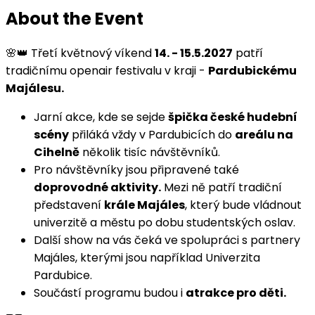
About the Event
🌸👑 Třetí květnový víkend
14. - 15.5.2027
patří
tradičnímu openair festivalu v kraji -
Pardubickému
Majálesu.
Jarní akce, kde se sejde
špička české hudební
scény
přiláká vždy v Pardubicích do
areálu na
Cihelně
několik tisíc návštěvníků.
Pro návštěvníky jsou připravené také
doprovodné aktivity.
Mezi ně patří tradiční
představení
krále Majáles
, který bude vládnout
univerzitě a městu po dobu studentských oslav.
Další show na vás čeká ve spolupráci s partnery
Majáles, kterými jsou například Univerzita
Pardubice.
Součástí programu budou i
atrakce pro děti.