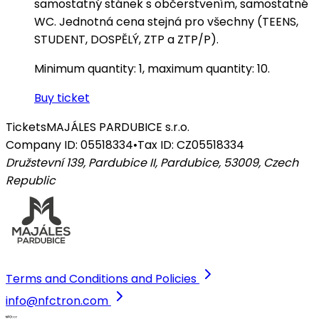
samostatný stánek s občerstvením, samostatné
WC. Jednotná cena stejná pro všechny (TEENS,
STUDENT, DOSPĚLÝ, ZTP a ZTP/P).
Minimum quantity: 1, maximum quantity: 10.
Buy ticket
Tickets
MAJÁLES PARDUBICE s.r.o.
Company ID: 05518334
•
Tax ID: CZ05518334
Družstevní 139, Pardubice II, Pardubice, 53009
,
Czech
Republic
Terms and Conditions and Policies
info@nfctron.com